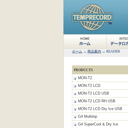
HOME ホーム
INTEGR
ホーム
→
商品案内
→ READER
ガーの性
PRODUCTS
MON‐T2
MON‐T2 LCD
MON‐T2 LCD USB
MON‐T2 LCD RH USB
MON‐T2 LCD Dry Ice USB
G4 Multitrip
G4 SuperCool & Dry Ice