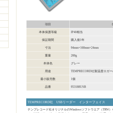
項目
本体保護等級
IP40相当
保証期間
購入後1年
寸法
94mm×160mm×24mm
重量
200g
本体色
グレー
用途
TEMPRECORD社製温度ロガ
最小販売数
1個
品番
953188USB
TEMPRECORD社 USBリーダー インターフェイス
テンプレコード社オリジナルのWindowsソフトウエア（TRW