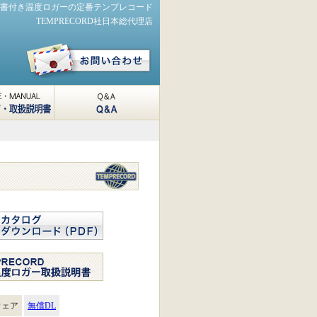
書付き温度ロガーの定番テンプレコード
TEMPRECORD社日本総代理店
QA
RE・
L ソフトウ
扱説明書
ウェア
無償DL