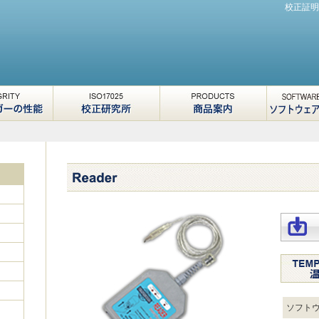
校正証明
ITY 温度ロ
ISO17025 校正研究
PRODUCTS 商品案
SOFTWA
能
所
内
MANUA
ェア・取
ソフト