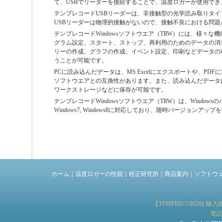
て、USBでリーダーを接続することで、温度ロガーが使用でき
テンプレコードUSBリーダーは、非接触型の光学読み取りタ
USBリーダーは物理的接触がないので、接触不良における問題
テンプレコードWindowsソフトウエア（TRW）には、様々
グラム設定、スタート、ストップ、再利用のためのデータの消
リーの作成、グラフの作成、イベント設定、印刷などデータの
うことが可能です。
PCに読み込んだデータは、MS Excelにエクスポートや、PD
ソフトウエアとの互換性があります。また、読み込んだデータは
ワークストレージなどに保存が可能です。
テンプレコードWindowsソフトウエア（TRW）は、Windowsのバージ
Windows7, Windows8に対応しており、随時バージョンアッ
ホーム
｜
温度ロガーの性能
｜
校正研究所
｜
商品案内
｜
ソフトウ
【TEMPRECORD社 
電話：