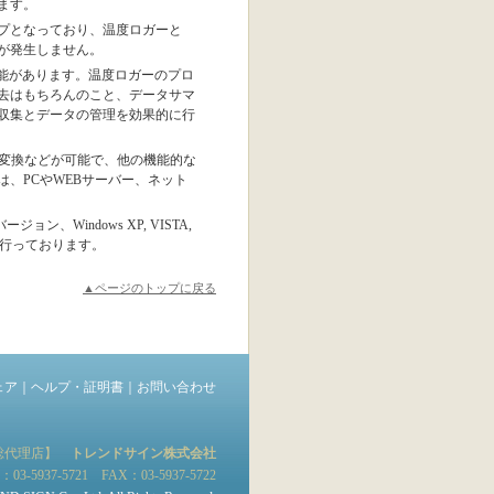
ます。
イプとなっており、温度ロガーと
が発生しません。
な機能があります。温度ロガーのプロ
去はもちろんのこと、データサマ
収集とデータの管理を効果的に行
Fに変換などが可能で、他の機能的な
、PCやWEBサーバー、ネット
ョン、Windows XP, VISTA,
プを行っております。
▲ページのトップに戻る
ェア
｜
ヘルプ・証明書
｜
お問い合わせ
輸入総代理店】
トレンドサイン株式会社
03-5937-5721 FAX：03-5937-5722